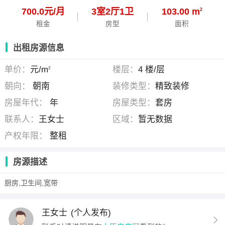
700.0元/月
3
室
2
厅
1
卫
103.00 m
2
租金
房型
面积
出租房源信息
单价：
元/m
楼层：
4 楼/层
2
朝向：
朝南
装修类型：
精致装修
房屋年代：
年
房屋类型：
套房
联系人：
王女士
区域：
暂无数据
产权年限：
整租
房源描述
厨房,卫生间,宽带
王女士
(个人发布)